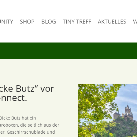
NITY
SHOP
BLOG
TINY TREFF
AKTUELLES
W
icke Butz“ vor
onnect.
icke Butz hat ein
oboxen, die seitlich aus der
her, Geschirrschublade und