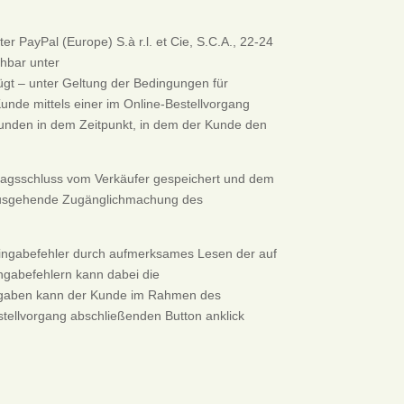
r PayPal (Europe) S.à r.l. et Cie, S.C.A., 22-24
hbar unter
fügt – unter Geltung der Bedingungen für
Kunde mittels einer im Online-Bestellvorgang
unden in dem Zeitpunkt, in dem der Kunde den
tragsschluss vom Verkäufer gespeichert und dem
inausgehende Zugänglichmachung des
 Eingabefehler durch aufmerksames Lesen der auf
ngabefehlern kann dabei die
 Eingaben kann der Kunde im Rahmen des
estellvorgang abschließenden Button anklick