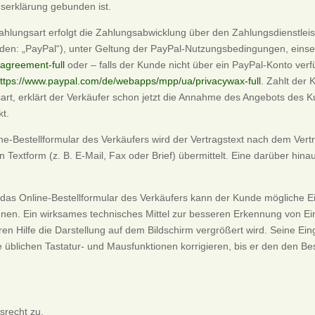
nserklärung gebunden ist.
lungsart erfolgt die Zahlungsabwicklung über den Zahlungsdienstleiste
en: „PayPal“), unter Geltung der PayPal-Nutzungsbedingungen, einse
agreement-full
oder – falls der Kunde nicht über ein PayPal-Konto ver
ttps://www.paypal.com/de/webapps/mpp/ua/privacywax-full
. Zahlt der 
t, erklärt der Verkäufer schon jetzt die Annahme des Angebots des K
kt.
ne-Bestellformular des Verkäufers wird der Vertragstext nach dem Ver
Textform (z. B. E-Mail, Fax oder Brief) übermittelt. Eine darüber h
r das Online-Bestellformular des Verkäufers kann der Kunde mögliche
nnen. Ein wirksames technisches Mittel zur besseren Erkennung von Ei
ren Hilfe die Darstellung auf dem Bildschirm vergrößert wird. Seine
e üblichen Tastatur- und Mausfunktionen korrigieren, bis er den den B
srecht zu.