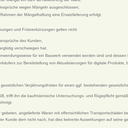
 Ansprüche wegen Mängeln ausgeschlossen;
m Rahmen der Mängelhaftung eine Ersatzlieferung erfolgt.
kungen und Fristverkürzungen gelten nicht
zansprüche des Kunden,
arglistig verschwiegen hat,
 Verwendungsweise für ein Bauwerk verwendet worden sind und dessen 
rkäufers zur Bereitstellung von Aktualisierungen für digitale Produkte,
e gesetzlichen Verjährungsfristen für einen ggf. bestehenden gesetzlic
GB, trifft ihn die kaufmännische Untersuchungs- und Rügepflicht gemä
nehmigt.
r gebeten, angelieferte Waren mit offensichtlichen Transportschäden b
der Kunde dem nicht nach, hat dies keinerlei Auswirkungen auf seine g