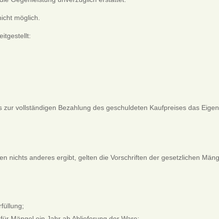
icht möglich.
tgestellt:
h bis zur vollständigen Bezahlung des geschuldeten Kaufpreises das Eige
 nichts anderes ergibt, gelten die Vorschriften der gesetzlichen Mäng
füllung;
 für Mängel ein Jahr ab Ablieferung der Ware;