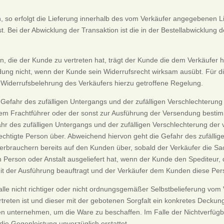
n, so erfolgt die Lieferung innerhalb des vom Verkäufer angegebenen
ist. Bei der Abwicklung der Transaktion ist die in der Bestellabwicklun
en, die der Kunde zu vertreten hat, trägt der Kunde die dem Verkäufe
sendung nicht, wenn der Kunde sein Widerrufsrecht wirksam ausübt. Für
 Widerrufsbelehrung des Verkäufers hierzu getroffene Regelung.
 Gefahr des zufälligen Untergangs und der zufälligen Verschlechterun
em Frachtführer oder der sonst zur Ausführung der Versendung bestimm
hr des zufälligen Untergangs und der zufälligen Verschlechterung der
tigte Person über. Abweichend hiervon geht die Gefahr des zufällige
erbrauchern bereits auf den Kunden über, sobald der Verkäufer die S
Person oder Anstalt ausgeliefert hat, wenn der Kunde den Spediteur, 
t der Ausführung beauftragt und der Verkäufer dem Kunden diese Perso
alle nicht richtiger oder nicht ordnungsgemäßer Selbstbelieferung vom Ve
ertreten ist und dieser mit der gebotenen Sorgfalt ein konkretes Decku
n unternehmen, um die Ware zu beschaffen. Im Falle der Nichtverfügbar
die Gegenleistung unverzüglich erstattet.