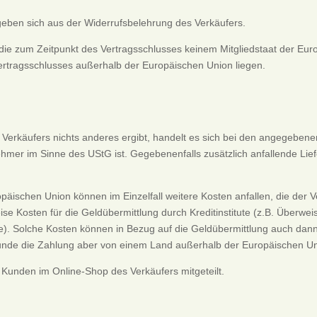
geben sich aus der Widerrufsbelehrung des Verkäufers.
r, die zum Zeitpunkt des Vertragsschlusses keinem Mitgliedstaat der E
ertragsschlusses außerhalb der Europäischen Union liegen.
 Verkäufers nichts anderes ergibt, handelt es sich bei den angegebe
hmer im Sinne des UStG ist. Gegebenenfalls zusätzlich anfallende Lie
päischen Union können im Einzelfall weitere Kosten anfallen, die der V
eise Kosten für die Geldübermittlung durch Kreditinstitute (z.B. Übe
le). Solche Kosten können in Bezug auf die Geldübermittlung auch dann 
Kunde die Zahlung aber von einem Land außerhalb der Europäischen U
Kunden im Online-Shop des Verkäufers mitgeteilt.