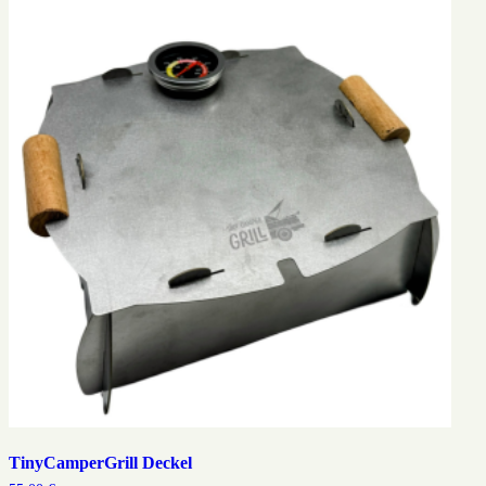
TinyCamperGrill Deckel