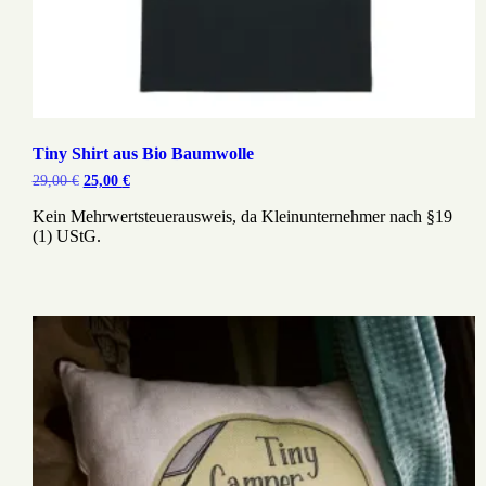
Tiny Shirt aus Bio Baumwolle
Ursprünglicher
Aktueller
29,00
€
25,00
€
Preis
Preis
war:
ist:
Kein Mehrwertsteuerausweis, da Kleinunternehmer nach §19
29,00 €
25,00 €.
(1) UStG.