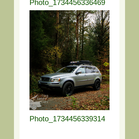
Photo_1734456336469
Photo_1734456339314