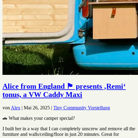
Alice from England 🏴󠁧󠁢󠁥󠁮󠁧󠁿 presents ‚Remi‘
tonus, a VW Caddy Maxi
von
Alex
|
Mai 26, 2025
|
Tiny Community Vorstellung
🚗 What makes your camper special?
I built her in a way that I can completely unscrew and remove all the
furniture and walls/ceiling/floor in just 20 minutes. Great for