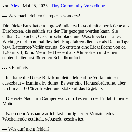
von
Alex
|
Mai 25, 2025
|
Tiny Community Vorstellung
🚗 Was macht deinen Camper besonders?
Die Dicke Butz hat ein ungewöhnliches Layout mit einer Küche aus
Euroboxen, die seitlich aus der Tür gezogen werden kann. Sie
enthält Gaskocher, Geschirrschublade und Waschbecken – alles
Wichtige und maximal flexibel. Eingefahren dient sie als Bettauflage
bzw. Lattenrost-Verlängerung. So entsteht eine Liegefläche von ca.
1,20 m x 1,85 m. Mein Bett besteht aus Aluprofilen und einem
echten Lattenrost für guten Schlafkomfort.
🚗 3 Funfacts:
– Ich habe die Dicke Butz komplett alleine ohne Vorkenntnisse
ausgebaut – learning by doing. Es war eine Herausforderung, aber
ich bin zu 100 % zufrieden und stolz auf das Ergebnis.
– Die erste Nacht im Camper war zum Testen in der Einfahrt meiner
Mutter.
– Nach dem Ausbau war ich fast traurig – vier Monate jedes
Wochenende getüftelt, gebastelt, geschwitzt.
🚗 Was darf nicht fehlen?