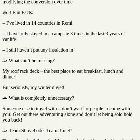
modifying the conversion over time.
🚗 3 Fun Facts:
– I’ve lived in 14 countries in Remi
– I have only stayed in a campsite 3 times in the last 3 years of
vanlife
– I still haven’t put any insulation in!
🚗 What can’t be missing?
My roof rack deck – the best place to eat breakfast, lunch and
dinner!
But seriously, my winter duvet!
🚗 What is completely unnecessary?
Someone else to travel with – don’t wait for people to come with
you! Get out there adventuring alone and don’t let being solo hold
you back!
🚗 Team-Shovel oder Team-Toilet?